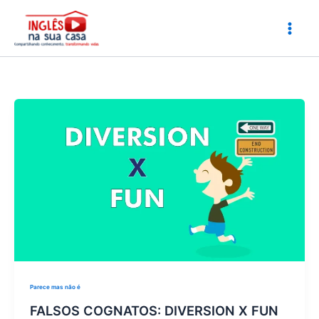
Ir
para
o
conteúdo
Parece mas não é
FALSOS COGNATOS: DIVERSION X FUN