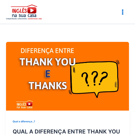
Ir
para
o
conteúdo
Qual a diferença...?
QUAL A DIFERENÇA ENTRE THANK YOU