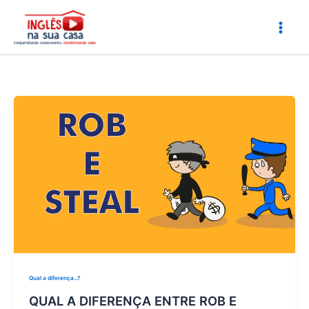
Ir
para
o
conteúdo
Qual a diferença...?
QUAL A DIFERENÇA ENTRE ROB E