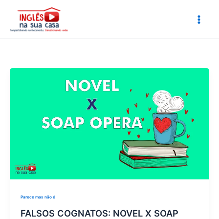
Ir
para
o
conteúdo
Parece mas não é
FALSOS COGNATOS: NOVEL X SOAP