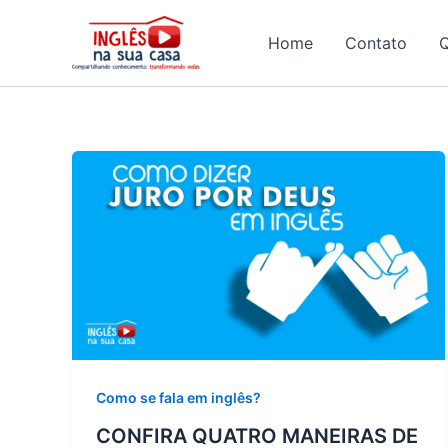
Ir
para
Home
Contato
o
conteúdo
Como se fala em inglês?
CONFIRA QUATRO MANEIRAS DE