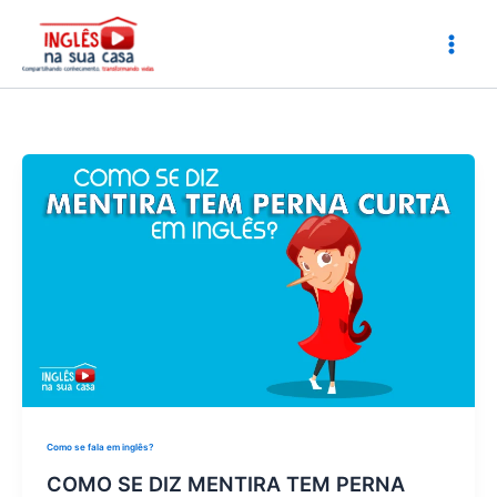
Ir
para
o
conteúdo
Como se fala em inglês?
COMO SE DIZ MENTIRA TEM PERNA