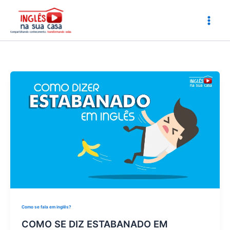
Ir
para
o
conteúdo
Como se fala em inglês?
COMO SE DIZ ESTABANADO EM