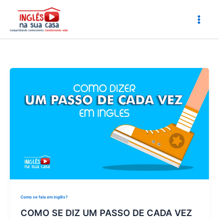
Ir
para
o
conteúdo
Como se fala em inglês?
COMO SE DIZ UM PASSO DE CADA VEZ