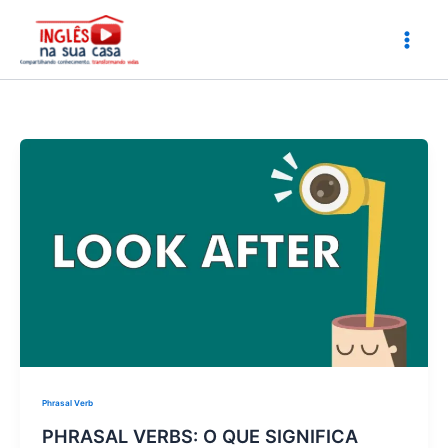
Ir
para
o
conteúdo
Phrasal Verb
PHRASAL VERBS: O QUE SIGNIFICA