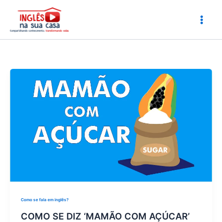
Ir
para
o
conteúdo
Como se fala em inglês?
COMO SE DIZ ‘MAMÃO COM AÇÚCAR’