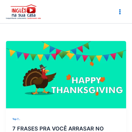
Ir
para
o
conteúdo
Top 7...
7 FRASES PRA VOCÊ ARRASAR NO