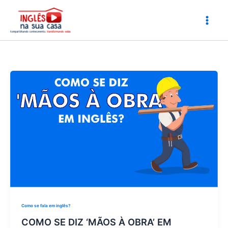
Ir
para
o
conteúdo
Como se fala em inglês?
COMO SE DIZ ‘MÃOS À OBRA’ EM