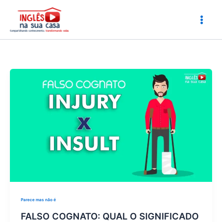
Ir
para
o
conteúdo
Parece mas não é
FALSO COGNATO: QUAL O SIGNIFICADO