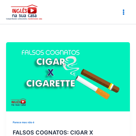
Ir
para
o
conteúdo
Parece mas não é
FALSOS COGNATOS: CIGAR X