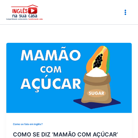
Ir
para
o
conteúdo
Como se fala em inglês?
COMO SE DIZ ‘MAMÃO COM AÇÚCAR’