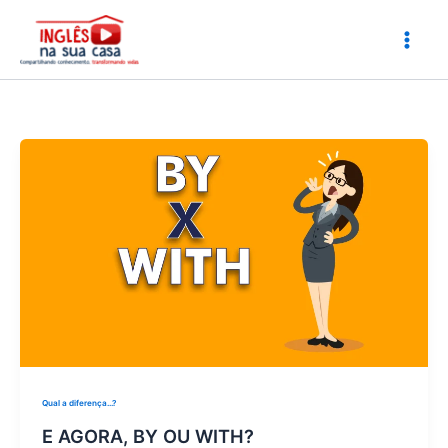
Ir
para
o
conteúdo
Qual a diferença...?
E AGORA, BY OU WITH?