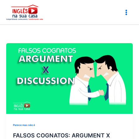
Ir
para
o
conteúdo
Parece mas não é
FALSOS COGNATOS: ARGUMENT X