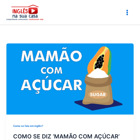
Ir
para
o
conteúdo
Como se fala em inglês?
COMO SE DIZ ‘MAMÃO COM AÇÚCAR’