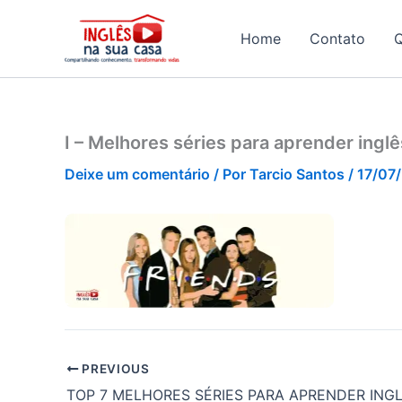
Ir
para
Home
Contato
o
conteúdo
I – Melhores séries para aprender inglê
Deixe um comentário
/ Por
Tarcio Santos
/
17/07
PREVIOUS
TOP 7 MELHORES SÉRIES PARA APRENDER ING