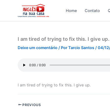
Ir
para
Home
Contato
o
conteúdo
I am tired of trying to fix this. I give up.
Deixe um comentário
/ Por
Tarcio Santos
/
04/12
I am tired of trying to fix this. I give up.
PREVIOUS