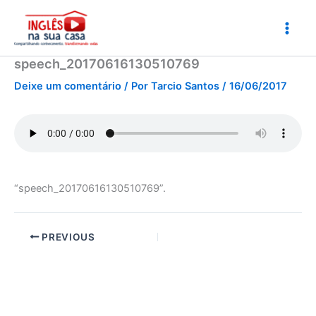
Ir
para
o
conteúdo
speech_20170616130510769
Deixe um comentário
/ Por
Tarcio Santos
/
16/06/2017
“speech_20170616130510769”.
PREVIOUS