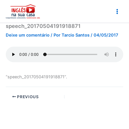
Ir
para
o
conteúdo
speech_20170504191918871
Deixe um comentário
/ Por
Tarcio Santos
/
04/05/2017
“speech_20170504191918871”.
PREVIOUS