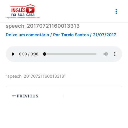
Ir
para
o
conteúdo
speech_20170721160013313
Deixe um comentário
/ Por
Tarcio Santos
/
21/07/2017
“speech_20170721160013313”.
PREVIOUS