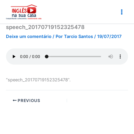
Ir
para
o
conteúdo
speech_20170719152325478
Deixe um comentário
/ Por
Tarcio Santos
/
19/07/2017
“speech_20170719152325478”.
PREVIOUS