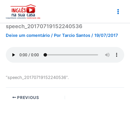
Ir
para
o
conteúdo
speech_20170719152240536
Deixe um comentário
/ Por
Tarcio Santos
/
19/07/2017
“speech_20170719152240536”.
PREVIOUS