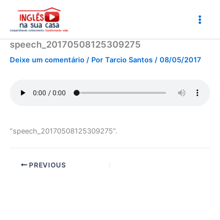
Ir
para
o
conteúdo
speech_20170508125309275
Deixe um comentário
/ Por
Tarcio Santos
/
08/05/2017
“speech_20170508125309275”.
PREVIOUS