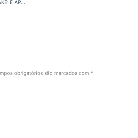
ENTENDA O QUE SIGNIFICA ‘FOR GOODNESS’ SAKE’ E APRENDA MAIS 5 MANEIRAS DE DIZER O MESMO!
mpos obrigatórios são marcados com
*