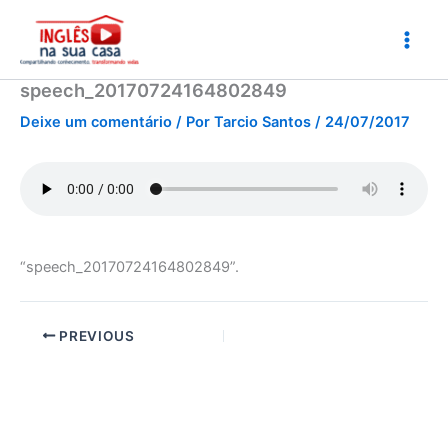
Ir
para
o
conteúdo
speech_20170724164802849
Deixe um comentário
/ Por
Tarcio Santos
/
24/07/2017
“speech_20170724164802849”.
PREVIOUS