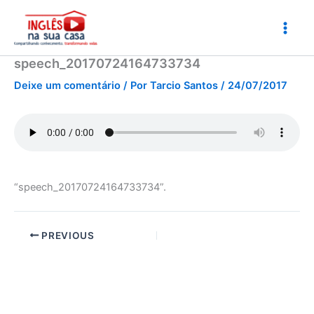
Ir
para
o
conteúdo
speech_20170724164733734
Deixe um comentário
/ Por
Tarcio Santos
/
24/07/2017
“speech_20170724164733734”.
PREVIOUS