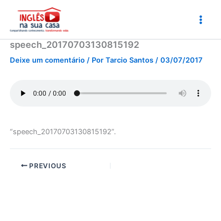
Ir
para
o
conteúdo
speech_20170703130815192
Deixe um comentário
/ Por
Tarcio Santos
/
03/07/2017
“speech_20170703130815192”.
PREVIOUS