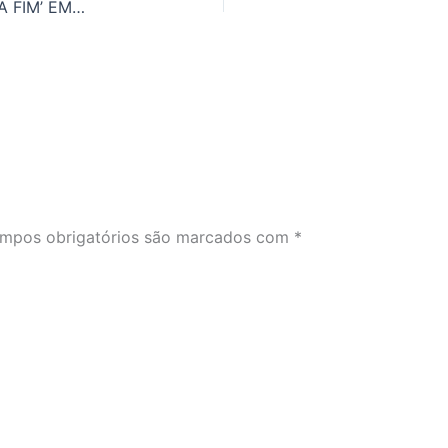
APRENDA CINCO MANEIRAS DE DIZER ‘NÃO TÔ A FIM’ EM INGLÊS
mpos obrigatórios são marcados com
*