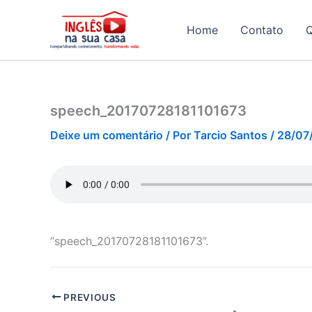
Ir
para
Home
Contato
o
conteúdo
speech_20170728181101673
Deixe um comentário
/ Por
Tarcio Santos
/
28/07
“speech_20170728181101673”.
PREVIOUS