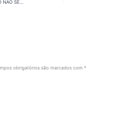
APRENDA SEIS EXPRESSÕES PARA DIZER GOSTO NÃO SE DISCUTE EM INGLÊS
mpos obrigatórios são marcados com
*