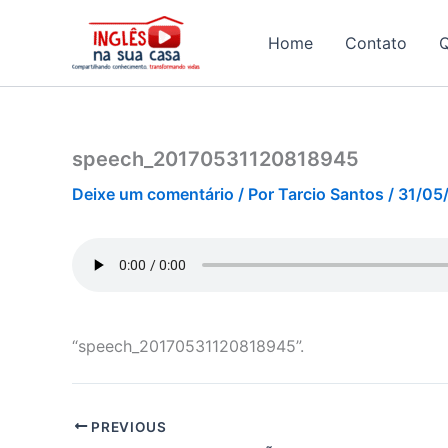
Ir
para
Home
Contato
o
conteúdo
speech_20170531120818945
Deixe um comentário
/ Por
Tarcio Santos
/
31/05
“speech_20170531120818945”.
PREVIOUS