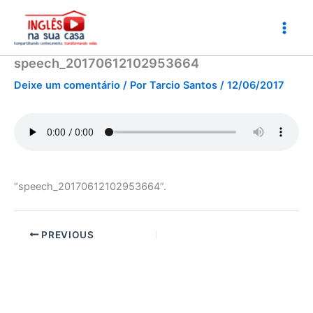
Ir
para
o
conteúdo
speech_20170612102953664
Deixe um comentário
/ Por
Tarcio Santos
/
12/06/2017
“speech_20170612102953664”.
PREVIOUS