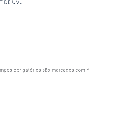
APRENDA A DIFERENÇA ENTRE NO, NOT E DON’T DE UMA VEZ POR TODAS
mpos obrigatórios são marcados com
*