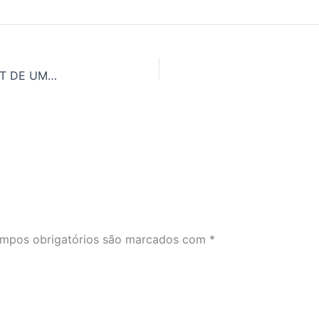
APRENDA A DIFERENÇA ENTRE NO, NOT E DON’T DE UMA VEZ POR TODAS
mpos obrigatórios são marcados com
*