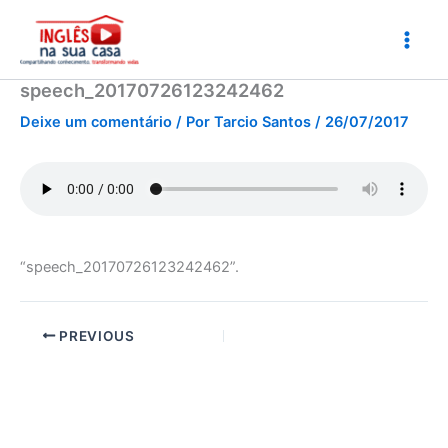
Ir
para
o
conteúdo
speech_20170726123242462
Deixe um comentário
/ Por
Tarcio Santos
/
26/07/2017
“speech_20170726123242462”.
PREVIOUS