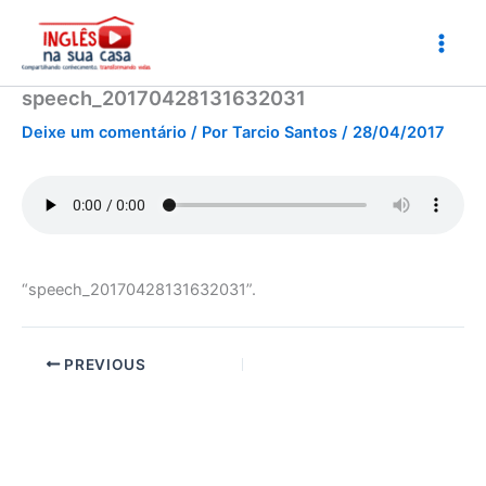
Ir
para
o
conteúdo
speech_20170428131632031
Deixe um comentário
/ Por
Tarcio Santos
/
28/04/2017
“speech_20170428131632031”.
PREVIOUS