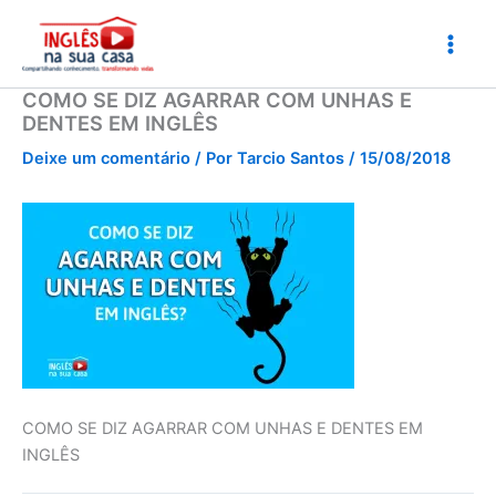
Ir
para
o
conteúdo
COMO SE DIZ AGARRAR COM UNHAS E
DENTES EM INGLÊS
Deixe um comentário
/ Por
Tarcio Santos
/
15/08/2018
COMO SE DIZ AGARRAR COM UNHAS E DENTES EM
INGLÊS