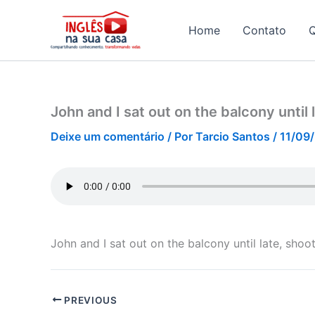
Ir
para
Home
Contato
o
conteúdo
John and I sat out on the balcony until l
Deixe um comentário
/ Por
Tarcio Santos
/
11/09
John and I sat out on the balcony until late, shoot
PREVIOUS