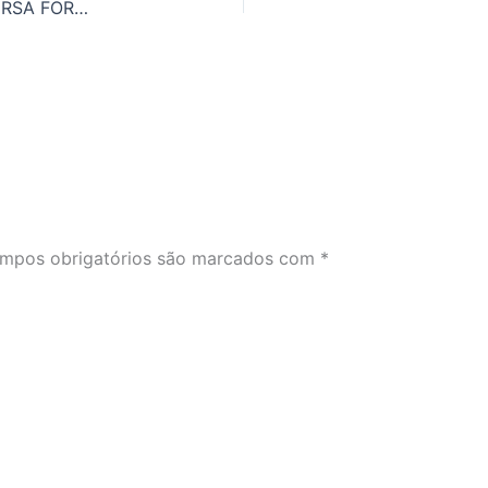
APRENDA 7 MANEIRAS DE DIZER JOGAR CONVERSA FORA EM INGLÊS
mpos obrigatórios são marcados com
*