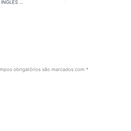
7 MANEIRAS DE COMEÇAR UMA CONVERSA EM INGLÊS E NUNCA MAIS PERDER A OPORTUNIDADE DE PRATICAR
mpos obrigatórios são marcados com
*