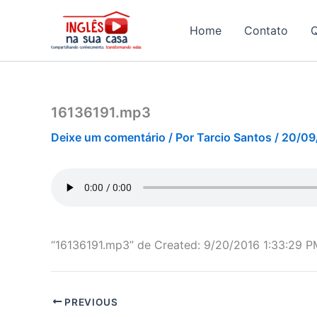
Ir
para
Home
Contato
o
conteúdo
16136191.mp3
Deixe um comentário
/ Por
Tarcio Santos
/
20/09
“16136191.mp3” de Created: 9/20/2016 1:33:29 PM
PREVIOUS