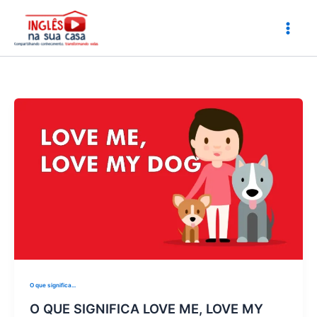
Ir
para
o
conteúdo
O que significa...
O QUE SIGNIFICA LOVE ME, LOVE MY