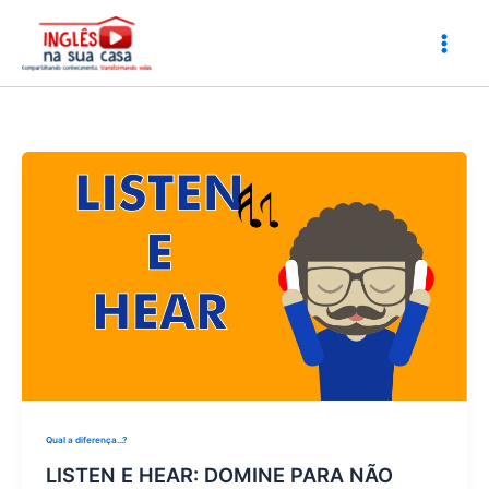
Ir
para
o
conteúdo
Qual a diferença...?
LISTEN E HEAR: DOMINE PARA NÃO