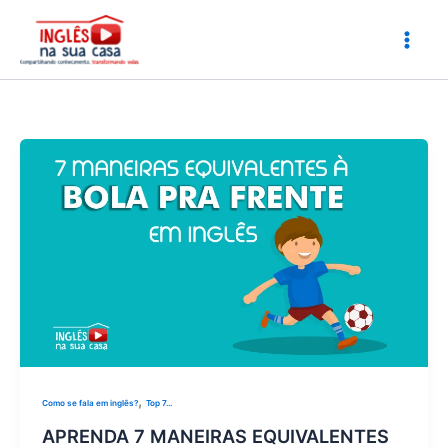
Ir
para
o
conteúdo
,
Como se fala em inglês?
Top 7...
APRENDA 7 MANEIRAS EQUIVALENTES