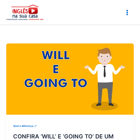
Ir
para
o
conteúdo
Qual a diferença...?
CONFIRA ‘WILL’ E ‘GOING TO’ DE UM