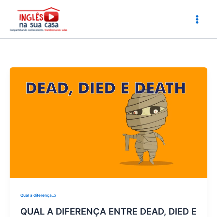
Ir
para
o
conteúdo
Qual a diferença...?
QUAL A DIFERENÇA ENTRE DEAD, DIED E