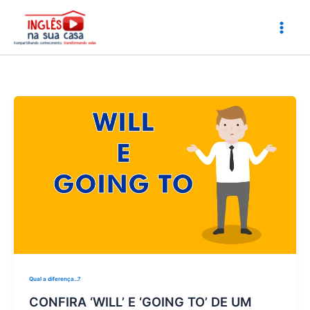
Ir
para
o
conteúdo
Qual a diferença...?
CONFIRA ‘WILL’ E ‘GOING TO’ DE UM