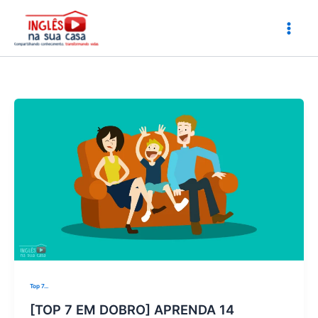
Ir
para
o
conteúdo
Top 7...
[TOP 7 EM DOBRO] APRENDA 14