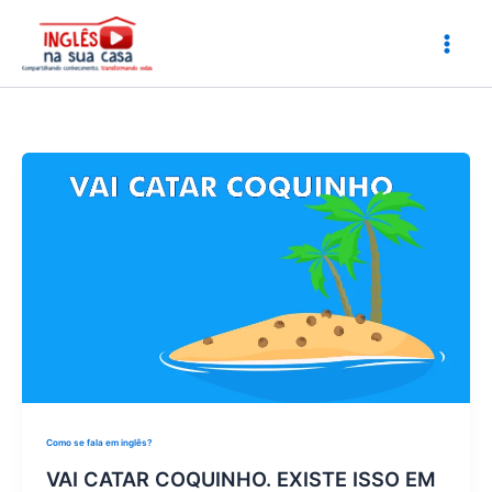
Ir
para
o
conteúdo
Como se fala em inglês?
VAI CATAR COQUINHO. EXISTE ISSO EM