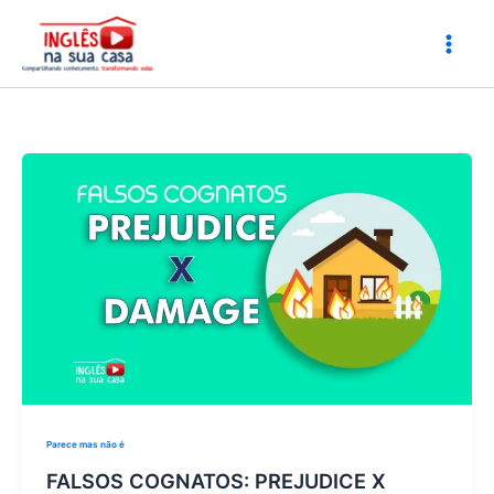
Ir
para
o
conteúdo
Parece mas não é
FALSOS COGNATOS: PREJUDICE X